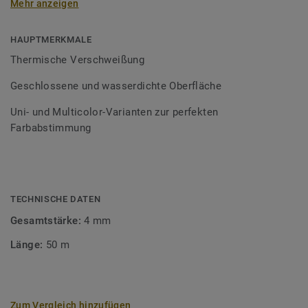
Mehr anzeigen
Schweißschnüre sind erhältlich in den Varianten Uni und
Multicolor und sind farblich auf unser
Bodenbelagssortiment abgestimmt. Durch die Verwendung
HAUPTMERKMALE
von Kontrastfarben lassen sich auch besondere
Thermische Verschweißung
Designeffekte schaffen.
Geschlossene und wasserdichte Oberfläche
Uni- und Multicolor-Varianten zur perfekten
Farbabstimmung
TECHNISCHE DATEN
Gesamtstärke:
4 mm
Länge:
50 m
Zum Vergleich hinzufügen