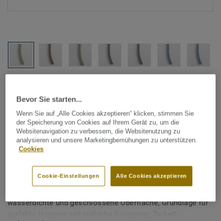
Alle Designs anzeigen (1146)
Bevor Sie starten...
Tarkett Zubehör Komplettsortiment
|
Schweißschnüre
Wenn Sie auf „Alle Cookies akzeptieren“ klicken, stimmen Sie
Schweißschnur für PVC-Böden
der Speicherung von Cookies auf Ihrem Gerät zu, um die
Websitenavigation zu verbessern, die Websitenutzung zu
- Unicoloured DARK BEIGE
analysieren und unsere Marketingbemühungen zu unterstützen.
Cookies
0604
Cookie-Einstellungen
Alle Cookies akzeptieren
Schweißschnüre werden zur thermischen Verschweißung
zweier PVC-Bahnen verwendet und sorgen für eine
wasserdichte und geschlossene Oberfläche, Grundlage für
perfekte Hygiene und einfache Reinigung. Tarkett