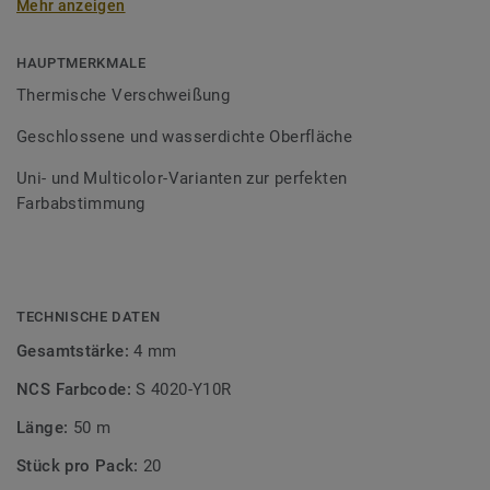
Mehr anzeigen
Schweißschnüre sind erhältlich in den Varianten Uni und
Multicolor und sind farblich auf unser
Bodenbelagssortiment abgestimmt. Durch die Verwendung
HAUPTMERKMALE
von Kontrastfarben lassen sich auch besondere
Thermische Verschweißung
Designeffekte schaffen.
Geschlossene und wasserdichte Oberfläche
Uni- und Multicolor-Varianten zur perfekten
Farbabstimmung
TECHNISCHE DATEN
Gesamtstärke:
4 mm
NCS Farbcode:
S 4020-Y10R
Länge:
50 m
Stück pro Pack:
20