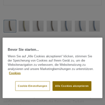
Alle Designs anzeigen (1146)
Bevor Sie starten...
Tarkett Zubehör Komplettsortiment
|
Schweißschnüre
Wenn Sie auf „Alle Cookies akzeptieren“ klicken, stimmen Sie
Schweißschnur für PVC-Böden
der Speicherung von Cookies auf Ihrem Gerät zu, um die
- Unicoloured DARK BEIGE
Websitenavigation zu verbessern, die Websitenutzung zu
analysieren und unsere Marketingbemühungen zu unterstützen.
0690
Cookies
Schweißschnüre werden zur thermischen Verschweißung
Cookie-Einstellungen
Alle Cookies akzeptieren
zweier PVC-Bahnen verwendet und sorgen für eine
wasserdichte und geschlossene Oberfläche, Grundlage für
perfekte Hygiene und einfache Reinigung. Tarkett