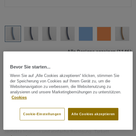
Alle Designs anzeigen (1146)
Bevor Sie starten...
Tarkett Zubehör Komplettsortiment
|
Schweißschnüre
Schweißschnur für PVC-Böden
Wenn Sie auf „Alle Cookies akzeptieren“ klicken, stimmen Sie
der Speicherung von Cookies auf Ihrem Gerät zu, um die
- Unicoloured DARK BLUE
Websitenavigation zu verbessern, die Websitenutzung zu
analysieren und unsere Marketingbemühungen zu unterstützen.
0512
Cookies
Schweißschnüre werden zur thermischen Verschweißung
Cookie-Einstellungen
Alle Cookies akzeptieren
zweier PVC-Bahnen verwendet und sorgen für eine
wasserdichte und geschlossene Oberfläche, Grundlage für
perfekte Hygiene und einfache Reinigung. Tarkett