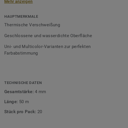
Mehr anzeigen
Schweißschnüre sind erhältlich in den Varianten Uni und
Multicolor und sind farblich auf unser
Bodenbelagssortiment abgestimmt. Durch die Verwendung
HAUPTMERKMALE
von Kontrastfarben lassen sich auch besondere
Thermische Verschweißung
Designeffekte schaffen.
Geschlossene und wasserdichte Oberfläche
Uni- und Multicolor-Varianten zur perfekten
Farbabstimmung
TECHNISCHE DATEN
Gesamtstärke:
4 mm
Länge:
50 m
Stück pro Pack:
20