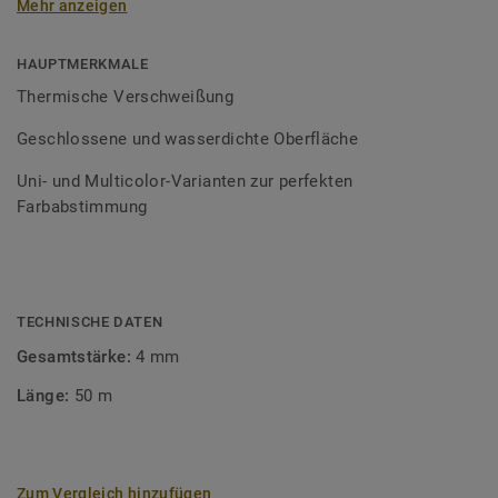
Mehr anzeigen
Schweißschnüre sind erhältlich in den Varianten Uni und
Multicolor und sind farblich auf unser
Bodenbelagssortiment abgestimmt. Durch die Verwendung
HAUPTMERKMALE
von Kontrastfarben lassen sich auch besondere
Thermische Verschweißung
Designeffekte schaffen.
Geschlossene und wasserdichte Oberfläche
Uni- und Multicolor-Varianten zur perfekten
Farbabstimmung
TECHNISCHE DATEN
Gesamtstärke:
4 mm
Länge:
50 m
Zum Vergleich hinzufügen