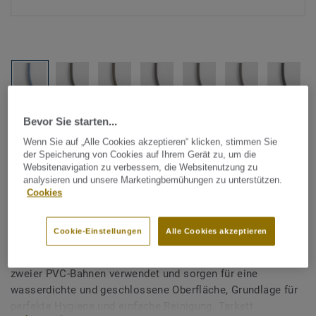
Alle Designs anzeigen (1146)
Bevor Sie starten...
Wenn Sie auf „Alle Cookies akzeptieren“ klicken, stimmen Sie
der Speicherung von Cookies auf Ihrem Gerät zu, um die
Tarkett Zubehör Komplettsortiment
|
Schweißschnüre
Websitenavigation zu verbessern, die Websitenutzung zu
Schweißschnur für PVC-Böden
analysieren und unsere Marketingbemühungen zu unterstützen.
Cookies
- Unicoloured DARK GREEN
BLUE 0201
Cookie-Einstellungen
Alle Cookies akzeptieren
Schweißschnüre werden zur thermischen Verschweißung
zweier PVC-Bahnen verwendet und sorgen für eine
wasserdichte und geschlossene Oberfläche, Grundlage für
perfekte Hygiene und einfache Reinigung. Tarkett