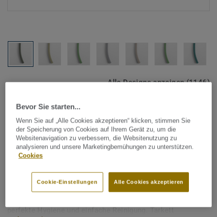
Alle Designs anzeigen (1146)
Bevor Sie starten...
Tarkett Zubehör Komplettsortiment
|
Schweißschnüre
Schweißschnur für PVC-Böden
Wenn Sie auf „Alle Cookies akzeptieren“ klicken, stimmen Sie
der Speicherung von Cookies auf Ihrem Gerät zu, um die
- Unicoloured DUSTY GREEN
Websitenavigation zu verbessern, die Websitenutzung zu
analysieren und unsere Marketingbemühungen zu unterstützen.
6045
Cookies
Schweißschnüre werden zur thermischen Verschweißung
Cookie-Einstellungen
Alle Cookies akzeptieren
zweier PVC-Bahnen verwendet und sorgen für eine
wasserdichte und geschlossene Oberfläche, Grundlage für
perfekte Hygiene und einfache Reinigung. Tarkett