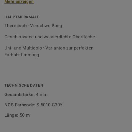
Mehr anzeigen
Schweißschnüre sind erhältlich in den Varianten Uni und
Multicolor und sind farblich auf unser
Bodenbelagssortiment abgestimmt. Durch die Verwendung
HAUPTMERKMALE
von Kontrastfarben lassen sich auch besondere
Thermische Verschweißung
Designeffekte schaffen.
Geschlossene und wasserdichte Oberfläche
Uni- und Multicolor-Varianten zur perfekten
Farbabstimmung
TECHNISCHE DATEN
Gesamtstärke:
4 mm
NCS Farbcode:
S 5010-G30Y
Länge:
50 m