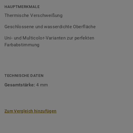
Bodenbelagssortiment abgestimmt. Durch die Verwendung
HAUPTMERKMALE
von Kontrastfarben lassen sich auch besondere
Thermische Verschweißung
Designeffekte schaffen.
Geschlossene und wasserdichte Oberfläche
Uni- und Multicolor-Varianten zur perfekten
Farbabstimmung
TECHNISCHE DATEN
Gesamtstärke:
4 mm
Zum Vergleich hinzufügen