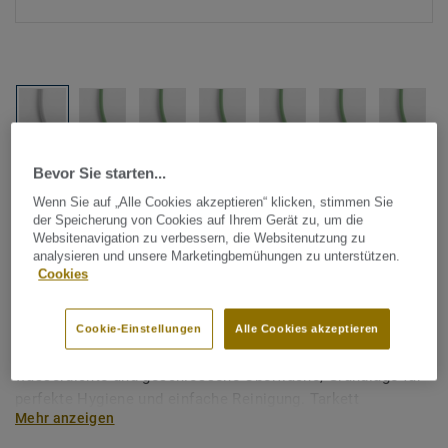
Alle Designs anzeigen (1146)
Bevor Sie starten...
Wenn Sie auf „Alle Cookies akzeptieren“ klicken, stimmen Sie
Tarkett Zubehör Komplettsortiment
|
Schweißschnüre
der Speicherung von Cookies auf Ihrem Gerät zu, um die
Websitenavigation zu verbessern, die Websitenutzung zu
Schweißschnur für PVC-Böden
analysieren und unsere Marketingbemühungen zu unterstützen.
Cookies
- Unicoloured GREEN 0915
Schweißschnüre werden zur thermischen Verschweißung
Cookie-Einstellungen
Alle Cookies akzeptieren
zweier PVC-Bahnen verwendet und sorgen für eine
wasserdichte und geschlossene Oberfläche, Grundlage für
perfekte Hygiene und einfache Reinigung. Tarkett
Mehr anzeigen
Schweißschnüre sind erhältlich in den Varianten Uni und
Multicolor und sind farblich auf unser