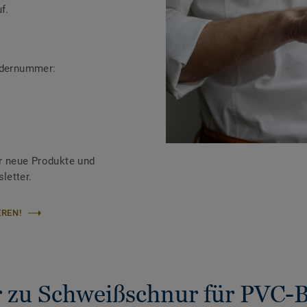
f.
ändernummer:
r neue Produkte und
letter.
REN!
 zu Schweißschnur für PVC-