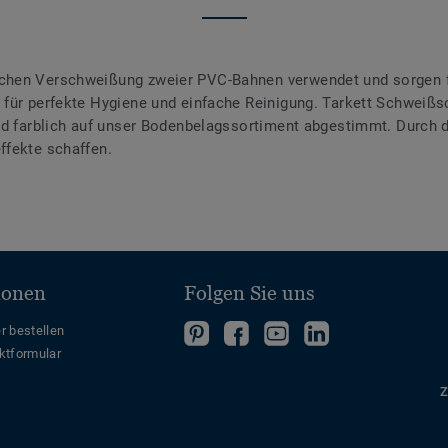
chen Verschweißung zweier PVC-Bahnen verwendet und sorgen f
für perfekte Hygiene und einfache Reinigung. Tarkett Schweißsc
ind farblich auf unser Bodenbelagssortiment abgestimmt. Durch
ffekte schaffen.
ionen
Folgen Sie uns
Folgen
Folgen
Folge
Folgen
r bestellen
ktformular
Sie
Sie
uns
Sie
uns
uns
auf
uns
Z
auf
auf
YouTube
auf
Pinterest
Facebook
LinkedIn