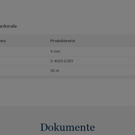
merkmale
men
Produktwerte
4 mm
S 4030-G30Y
50 m
Dokumente