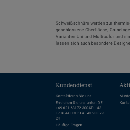
Schweißschnüre werden zur thermis
geschlossene Oberfläche, Grundlage 
Varianten Uni und Multicolor und s
lassen sich auch besondere Designe
Kundendienst
Akt
Kontaktieren Sie uns
Muste
Erreichen Sie uns unter:
DE:
Konta
+49 621 68172 300
AT: +43
1716 44 0
CH: +41 43 233 79
24
Häufige Fragen