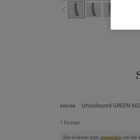
Alle De
Unicoloured GREEN 60
DESIGN
1 Format
Sie müssen sich
um die W
anmelden