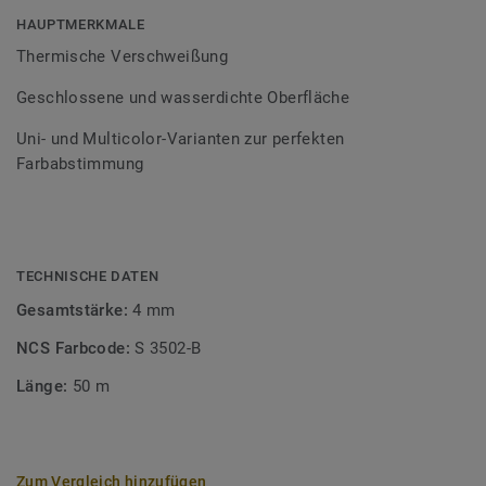
Bodenbelagssortiment abgestimmt. Durch die Verwendung
HAUPTMERKMALE
von Kontrastfarben lassen sich auch besondere
Thermische Verschweißung
Designeffekte schaffen.
Geschlossene und wasserdichte Oberfläche
Uni- und Multicolor-Varianten zur perfekten
Farbabstimmung
TECHNISCHE DATEN
Gesamtstärke:
4 mm
NCS Farbcode:
S 3502-B
Länge:
50 m
Zum Vergleich hinzufügen