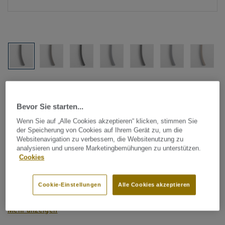
Alle Designs anzeigen (1146)
Bevor Sie starten...
Tarkett Zubehör Komplettsortiment
|
Schweißschnüre
Schweißschnur für PVC-Böden
Wenn Sie auf „Alle Cookies akzeptieren“ klicken, stimmen Sie
der Speicherung von Cookies auf Ihrem Gerät zu, um die
- Unicoloured GREY 0019
Websitenavigation zu verbessern, die Websitenutzung zu
analysieren und unsere Marketingbemühungen zu unterstützen.
Cookies
Schweißschnüre werden zur thermischen Verschweißung
zweier PVC-Bahnen verwendet und sorgen für eine
Cookie-Einstellungen
Alle Cookies akzeptieren
wasserdichte und geschlossene Oberfläche, Grundlage für
perfekte Hygiene und einfache Reinigung. Tarkett
Mehr anzeigen
Schweißschnüre sind erhältlich in den Varianten Uni und
Multicolor und sind farblich auf unser