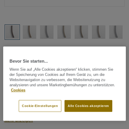
Alle Designs anzeigen (1146)
Bevor Sie starten...
Tarkett Zubehör Komplettsortiment
|
Schweißschnüre
Schweißschnur für PVC-Böden
Wenn Sie auf „Alle Cookies akzeptieren“ klicken, stimmen Sie
der Speicherung von Cookies auf Ihrem Gerät zu, um die
- Unicoloured GREY 0882
Websitenavigation zu verbessern, die Websitenutzung zu
analysieren und unsere Marketingbemühungen zu unterstützen.
Cookies
Schweißschnüre werden zur thermischen Verschweißung
zweier PVC-Bahnen verwendet und sorgen für eine
Cookie-Einstellungen
Alle Cookies akzeptieren
wasserdichte und geschlossene Oberfläche, Grundlage für
perfekte Hygiene und einfache Reinigung. Tarkett
Mehr anzeigen
Schweißschnüre sind erhältlich in den Varianten Uni und
Multicolor und sind farblich auf unser