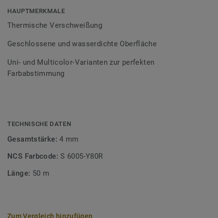
Bodenbelagssortiment abgestimmt. Durch die Verwendung
HAUPTMERKMALE
von Kontrastfarben lassen sich auch besondere
Thermische Verschweißung
Designeffekte schaffen.
Geschlossene und wasserdichte Oberfläche
Uni- und Multicolor-Varianten zur perfekten
Farbabstimmung
TECHNISCHE DATEN
Gesamtstärke:
4 mm
NCS Farbcode:
S 6005-Y80R
Länge:
50 m
Zum Vergleich hinzufügen