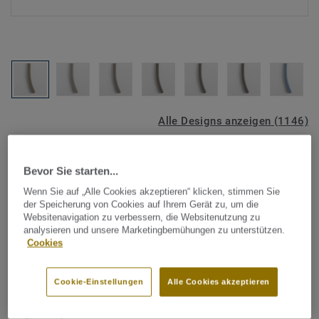
Alle Designs anzeigen (1146)
Tarkett Zubehör Komplettsortiment
|
Schweißschnüre
Bevor Sie starten...
Schweißschnur für PVC-Böden
Wenn Sie auf „Alle Cookies akzeptieren“ klicken, stimmen Sie
- Unicoloured GREY BEIGE
der Speicherung von Cookies auf Ihrem Gerät zu, um die
Websitenavigation zu verbessern, die Websitenutzung zu
0437
analysieren und unsere Marketingbemühungen zu unterstützen.
Cookies
Schweißschnüre werden zur thermischen Verschweißung
zweier PVC-Bahnen verwendet und sorgen für eine
Cookie-Einstellungen
Alle Cookies akzeptieren
wasserdichte und geschlossene Oberfläche, Grundlage für
perfekte Hygiene und einfache Reinigung. Tarkett