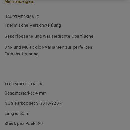
Mehr anzeigen
Schweißschnüre sind erhältlich in den Varianten Uni und
Multicolor und sind farblich auf unser
Bodenbelagssortiment abgestimmt. Durch die Verwendung
HAUPTMERKMALE
von Kontrastfarben lassen sich auch besondere
Thermische Verschweißung
Designeffekte schaffen.
Geschlossene und wasserdichte Oberfläche
Uni- und Multicolor-Varianten zur perfekten
Farbabstimmung
TECHNISCHE DATEN
Gesamtstärke:
4 mm
NCS Farbcode:
S 3010-Y20R
Länge:
50 m
Stück pro Pack:
20