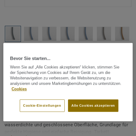
Alle Designs anzeigen (1146)
Bevor Sie starten...
Tarkett Zubehör Komplettsortiment
|
Schweißschnüre
Wenn Sie auf „Alle Cookies akzeptieren“ klicken, stimmen Sie
der Speicherung von Cookies auf Ihrem Gerät zu, um die
Schweißschnur für PVC-Böden
Websitenavigation zu verbessern, die Websitenutzung zu
analysieren und unsere Marketingbemühungen zu unterstützen.
- Unicoloured GREY BLUE
Cookies
0253
Cookie-Einstellungen
Alle Cookies akzeptieren
Schweißschnüre werden zur thermischen Verschweißung
zweier PVC-Bahnen verwendet und sorgen für eine
wasserdichte und geschlossene Oberfläche, Grundlage für
perfekte Hygiene und einfache Reinigung. Tarkett