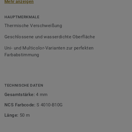
Mehr anzeigen
Schweißschnüre sind erhältlich in den Varianten Uni und
Multicolor und sind farblich auf unser
Bodenbelagssortiment abgestimmt. Durch die Verwendung
HAUPTMERKMALE
von Kontrastfarben lassen sich auch besondere
Thermische Verschweißung
Designeffekte schaffen.
Geschlossene und wasserdichte Oberfläche
Uni- und Multicolor-Varianten zur perfekten
Farbabstimmung
TECHNISCHE DATEN
Gesamtstärke:
4 mm
NCS Farbcode:
S 4010-B10G
Länge:
50 m