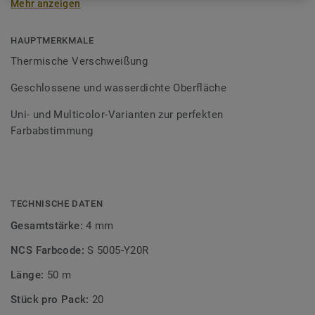
Mehr anzeigen
Schweißschnüre sind erhältlich in den Varianten Uni und
Multicolor und sind farblich auf unser
Bodenbelagssortiment abgestimmt. Durch die Verwendung
HAUPTMERKMALE
von Kontrastfarben lassen sich auch besondere
Thermische Verschweißung
Designeffekte schaffen.
Geschlossene und wasserdichte Oberfläche
Uni- und Multicolor-Varianten zur perfekten
Farbabstimmung
TECHNISCHE DATEN
Gesamtstärke:
4 mm
NCS Farbcode:
S 5005-Y20R
Länge:
50 m
Stück pro Pack:
20