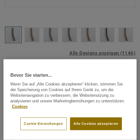
Alle Designs anzeigen (1146)
Tarkett Zubehör Komplettsortiment
|
Schweißschnüre
Bevor Sie starten...
Schweißschnur für PVC-Böden
Wenn Sie auf „Alle Cookies akzeptieren“ klicken, stimmen Sie
- Unicoloured GREY BROWN
der Speicherung von Cookies auf Ihrem Gerät zu, um die
Websitenavigation zu verbessern, die Websitenutzung zu
0537
analysieren und unsere Marketingbemühungen zu unterstützen.
Cookies
Schweißschnüre werden zur thermischen Verschweißung
zweier PVC-Bahnen verwendet und sorgen für eine
Cookie-Einstellungen
Alle Cookies akzeptieren
wasserdichte und geschlossene Oberfläche, Grundlage für
perfekte Hygiene und einfache Reinigung. Tarkett