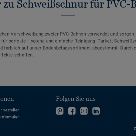
 zu Schweißschnur für PVC-
chen Verschweißung zweier PVC-Bahnen verwendet und sorgen f
für perfekte Hygiene und einfache Reinigung. Tarkett Schweißsc
ind farblich auf unser Bodenbelagssortiment abgestimmt. Durch
ffekte schaffen.
ionen
Folgen Sie uns
Folgen
Folgen
Folge
Folgen
r bestellen
ktformular
Sie
Sie
uns
Sie
uns
uns
auf
uns
Z
auf
auf
YouTube
auf