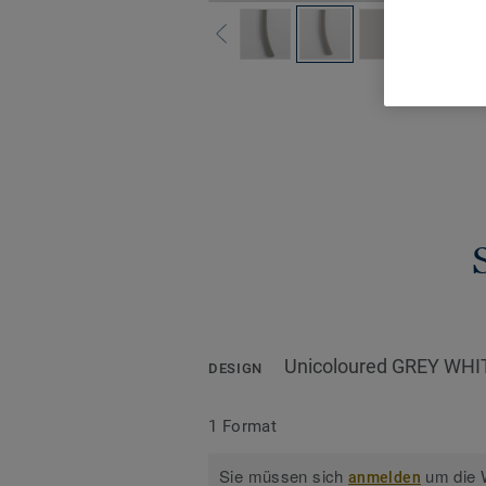
Alle De
Unicoloured GREY WHI
DESIGN
1 Format
Sie müssen sich
um die W
anmelden