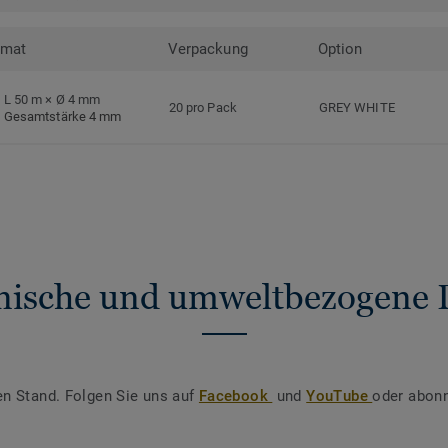
rmat
Verpackung
Option
L 50 m × Ø 4 mm
20 pro Pack
GREY WHITE
Gesamtstärke 4 mm
nische und umweltbezogene 
en Stand. Folgen Sie uns auf
Facebook
und
YouTube
oder abonn