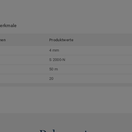
merkmale
men
Produktwerte
4 mm
S 2000-N
50 m
20