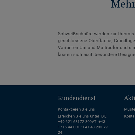
Mehr
Schweißschnüre werden zur thermis
geschlossene Oberfläche, Grundlage 
Varianten Uni und Multicolor und s
lassen sich auch besondere Designe
Kundendienst
Akt
Kontaktieren Sie uns
Muste
Erreichen Sie uns unter:
DE:
Konta
+49 621 68172 300
AT: +43
1716 44 0
CH: +41 43 233 79
24