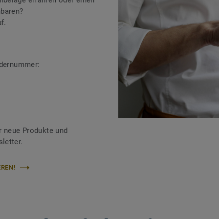
beläge erfahren oder einen
nbaren?
f.
ändernummer:
r neue Produkte und
letter.
REN!