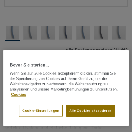
Alle Designs anzeigen (1146)
Bevor Sie starten...
Tarkett Zubehör Komplettsortiment
|
Schweißschnüre
Schweißschnur für PVC-Böden
Wenn Sie auf „Alle Cookies akzeptieren“ klicken, stimmen Sie
der Speicherung von Cookies auf Ihrem Gerät zu, um die
- Unicoloured LIGHT BLUE
Websitenavigation zu verbessern, die Websitenutzung zu
analysieren und unsere Marketingbemühungen zu unterstützen.
0210
Cookies
Schweißschnüre werden zur thermischen Verschweißung
Cookie-Einstellungen
Alle Cookies akzeptieren
zweier PVC-Bahnen verwendet und sorgen für eine
wasserdichte und geschlossene Oberfläche, Grundlage für
perfekte Hygiene und einfache Reinigung. Tarkett