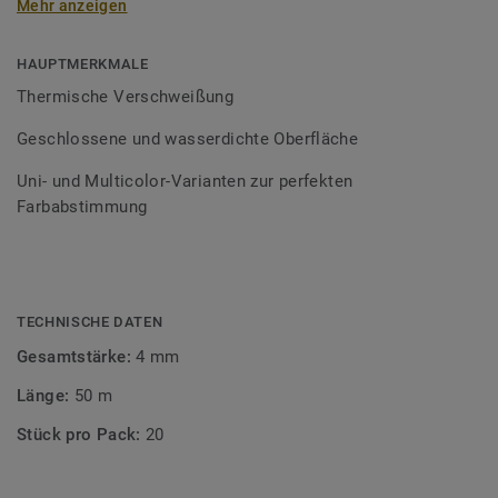
Mehr anzeigen
Schweißschnüre sind erhältlich in den Varianten Uni und
Multicolor und sind farblich auf unser
Bodenbelagssortiment abgestimmt. Durch die Verwendung
HAUPTMERKMALE
von Kontrastfarben lassen sich auch besondere
Thermische Verschweißung
Designeffekte schaffen.
Geschlossene und wasserdichte Oberfläche
Uni- und Multicolor-Varianten zur perfekten
Farbabstimmung
TECHNISCHE DATEN
Gesamtstärke:
4 mm
Länge:
50 m
Stück pro Pack:
20