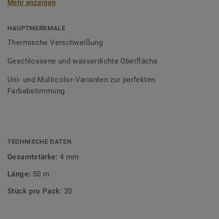
Mehr anzeigen
Schweißschnüre sind erhältlich in den Varianten Uni und
Multicolor und sind farblich auf unser
Bodenbelagssortiment abgestimmt. Durch die Verwendung
HAUPTMERKMALE
von Kontrastfarben lassen sich auch besondere
Thermische Verschweißung
Designeffekte schaffen.
Geschlossene und wasserdichte Oberfläche
Uni- und Multicolor-Varianten zur perfekten
Farbabstimmung
TECHNISCHE DATEN
Gesamtstärke:
4 mm
Länge:
50 m
Stück pro Pack:
20