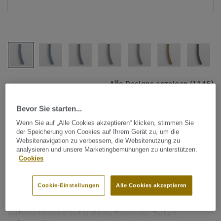
Alle Designs anzeigen (1146)
Bevor Sie starten...
Tarkett Zubehör Komplettsortiment
|
Schweißschnüre
Schweißschnur für PVC-Böden
Wenn Sie auf „Alle Cookies akzeptieren“ klicken, stimmen Sie
der Speicherung von Cookies auf Ihrem Gerät zu, um die
- Unicoloured LIGHT BLUE
Websitenavigation zu verbessern, die Websitenutzung zu
analysieren und unsere Marketingbemühungen zu unterstützen.
0939
Cookies
Schweißschnüre werden zur thermischen Verschweißung
Cookie-Einstellungen
Alle Cookies akzeptieren
zweier PVC-Bahnen verwendet und sorgen für eine
wasserdichte und geschlossene Oberfläche, Grundlage für
perfekte Hygiene und einfache Reinigung. Tarkett