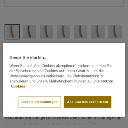
Alle Designs anzeigen (1146)
Bevor Sie starten...
Tarkett Zubehör Komplettsortiment
|
Schweißschnüre
Wenn Sie auf „Alle Cookies akzeptieren“ klicken, stimmen Sie
Schweißschnur für PVC-Böden
der Speicherung von Cookies auf Ihrem Gerät zu, um die
Websitenavigation zu verbessern, die Websitenutzung zu
- Unicoloured LIGHT BROWN
analysieren und unsere Marketingbemühungen zu unterstützen.
Cookies
0205
Cookie-Einstellungen
Alle Cookies akzeptieren
Schweißschnüre werden zur thermischen Verschweißung
zweier PVC-Bahnen verwendet und sorgen für eine
wasserdichte und geschlossene Oberfläche, Grundlage für
perfekte Hygiene und einfache Reinigung. Tarkett