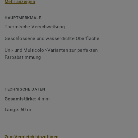
Mehr anzeigen
Schweißschnüre sind erhältlich in den Varianten Uni und
Multicolor und sind farblich auf unser
Bodenbelagssortiment abgestimmt. Durch die Verwendung
HAUPTMERKMALE
von Kontrastfarben lassen sich auch besondere
Thermische Verschweißung
Designeffekte schaffen.
Geschlossene und wasserdichte Oberfläche
Uni- und Multicolor-Varianten zur perfekten
Farbabstimmung
TECHNISCHE DATEN
Gesamtstärke:
4 mm
Länge:
50 m
Zum Vergleich hinzufügen