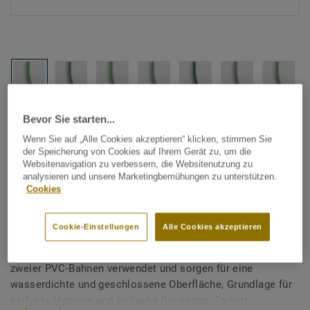
Alle Designs anzeigen (1146)
Bevor Sie starten...
Wenn Sie auf „Alle Cookies akzeptieren“ klicken, stimmen Sie
der Speicherung von Cookies auf Ihrem Gerät zu, um die
Tarkett Zubehör Komplettsortiment
|
Schweißschnüre
Websitenavigation zu verbessern, die Websitenutzung zu
Schweißschnur für PVC-Böden
analysieren und unsere Marketingbemühungen zu unterstützen.
Cookies
- Unicoloured LIGHT GREEN
0132
Cookie-Einstellungen
Alle Cookies akzeptieren
Schweißschnüre werden zur thermischen Verschweißung
zweier PVC-Bahnen verwendet und sorgen für eine
wasserdichte und geschlossene Oberfläche, Grundlage für
perfekte Hygiene und einfache Reinigung. Tarkett