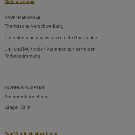
Mehr anzeigen
Schweißschnüre sind erhältlich in den Varianten Uni und
Multicolor und sind farblich auf unser
Bodenbelagssortiment abgestimmt. Durch die Verwendung
HAUPTMERKMALE
von Kontrastfarben lassen sich auch besondere
Thermische Verschweißung
Designeffekte schaffen.
Geschlossene und wasserdichte Oberfläche
Uni- und Multicolor-Varianten zur perfekten
Farbabstimmung
TECHNISCHE DATEN
Gesamtstärke:
4 mm
Länge:
50 m
Zum Vergleich hinzufügen