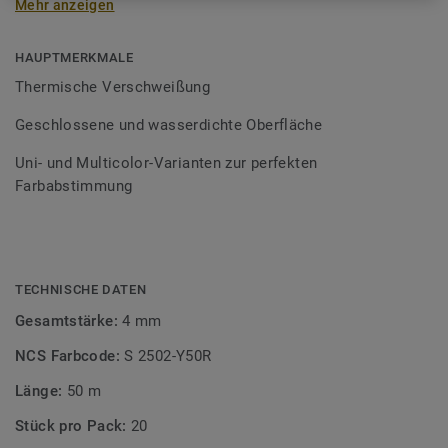
Mehr anzeigen
Schweißschnüre sind erhältlich in den Varianten Uni und
Multicolor und sind farblich auf unser
Bodenbelagssortiment abgestimmt. Durch die Verwendung
HAUPTMERKMALE
von Kontrastfarben lassen sich auch besondere
Thermische Verschweißung
Designeffekte schaffen.
Geschlossene und wasserdichte Oberfläche
Uni- und Multicolor-Varianten zur perfekten
Farbabstimmung
TECHNISCHE DATEN
Gesamtstärke:
4 mm
NCS Farbcode:
S 2502-Y50R
Länge:
50 m
Stück pro Pack:
20