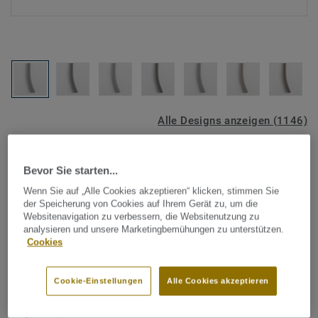
Alle Designs anzeigen (1146)
Tarkett Zubehör Komplettsortiment
|
Schweißschnüre
Bevor Sie starten...
Schweißschnur für PVC-Böden
Wenn Sie auf „Alle Cookies akzeptieren“ klicken, stimmen Sie
- Unicoloured LIGHT GREY
der Speicherung von Cookies auf Ihrem Gerät zu, um die
Websitenavigation zu verbessern, die Websitenutzung zu
0455
analysieren und unsere Marketingbemühungen zu unterstützen.
Cookies
Schweißschnüre werden zur thermischen Verschweißung
zweier PVC-Bahnen verwendet und sorgen für eine
Cookie-Einstellungen
Alle Cookies akzeptieren
wasserdichte und geschlossene Oberfläche, Grundlage für
perfekte Hygiene und einfache Reinigung. Tarkett