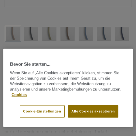
Alle Designs anzeigen (1146)
Bevor Sie starten...
Tarkett Zubehör Komplettsortiment
|
Schweißschnüre
Wenn Sie auf „Alle Cookies akzeptieren“ klicken, stimmen Sie
Schweißschnur für PVC-Böden
der Speicherung von Cookies auf Ihrem Gerät zu, um die
- Unicoloured MEDIUM
Websitenavigation zu verbessern, die Websitenutzung zu
analysieren und unsere Marketingbemühungen zu unterstützen.
BEIGE 0334
Cookies
Schweißschnüre werden zur thermischen Verschweißung
Cookie-Einstellungen
Alle Cookies akzeptieren
zweier PVC-Bahnen verwendet und sorgen für eine
wasserdichte und geschlossene Oberfläche, Grundlage für
perfekte Hygiene und einfache Reinigung. Tarkett