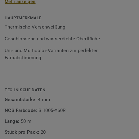
Mehr anzeigen
Schweißschnüre sind erhältlich in den Varianten Uni und
Multicolor und sind farblich auf unser
Bodenbelagssortiment abgestimmt. Durch die Verwendung
HAUPTMERKMALE
von Kontrastfarben lassen sich auch besondere
Thermische Verschweißung
Designeffekte schaffen.
Geschlossene und wasserdichte Oberfläche
Uni- und Multicolor-Varianten zur perfekten
Farbabstimmung
TECHNISCHE DATEN
Gesamtstärke:
4 mm
NCS Farbcode:
S 1005-Y60R
Länge:
50 m
Stück pro Pack:
20