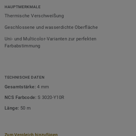
Bodenbelagssortiment abgestimmt. Durch die Verwendung
HAUPTMERKMALE
von Kontrastfarben lassen sich auch besondere
Thermische Verschweißung
Designeffekte schaffen.
Geschlossene und wasserdichte Oberfläche
Uni- und Multicolor-Varianten zur perfekten
Farbabstimmung
TECHNISCHE DATEN
Gesamtstärke:
4 mm
NCS Farbcode:
S 3020-Y10R
Länge:
50 m
Zum Vergleich hinzufügen