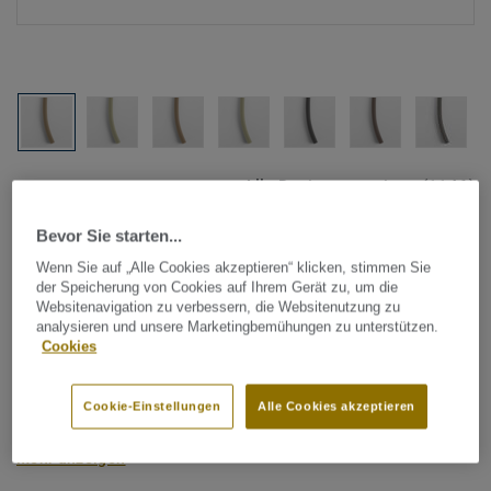
Alle Designs anzeigen (1146)
Bevor Sie starten...
Tarkett Zubehör Komplettsortiment
|
Schweißschnüre
Schweißschnur für PVC-Böden
Wenn Sie auf „Alle Cookies akzeptieren“ klicken, stimmen Sie
der Speicherung von Cookies auf Ihrem Gerät zu, um die
- Unicoloured NATURAL 0098
Websitenavigation zu verbessern, die Websitenutzung zu
analysieren und unsere Marketingbemühungen zu unterstützen.
Cookies
Schweißschnüre werden zur thermischen Verschweißung
zweier PVC-Bahnen verwendet und sorgen für eine
Cookie-Einstellungen
Alle Cookies akzeptieren
wasserdichte und geschlossene Oberfläche, Grundlage für
perfekte Hygiene und einfache Reinigung. Tarkett
Mehr anzeigen
Schweißschnüre sind erhältlich in den Varianten Uni und
Multicolor und sind farblich auf unser