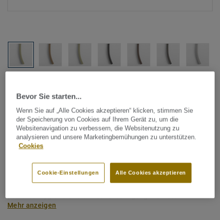
Alle Designs anzeigen (1146)
Bevor Sie starten...
Tarkett Zubehör Komplettsortiment
|
Schweißschnüre
Wenn Sie auf „Alle Cookies akzeptieren“ klicken, stimmen Sie
Schweißschnur für PVC-Böden
der Speicherung von Cookies auf Ihrem Gerät zu, um die
Websitenavigation zu verbessern, die Websitenutzung zu
- Unicoloured NATURAL 0274
analysieren und unsere Marketingbemühungen zu unterstützen.
Cookies
Schweißschnüre werden zur thermischen Verschweißung
zweier PVC-Bahnen verwendet und sorgen für eine
Cookie-Einstellungen
Alle Cookies akzeptieren
wasserdichte und geschlossene Oberfläche, Grundlage für
perfekte Hygiene und einfache Reinigung. Tarkett
Mehr anzeigen
Schweißschnüre sind erhältlich in den Varianten Uni und
Multicolor und sind farblich auf unser