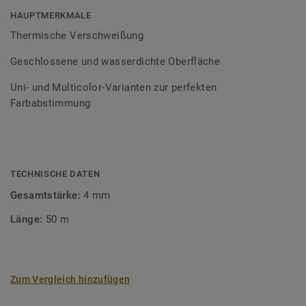
Bodenbelagssortiment abgestimmt. Durch die Verwendung
HAUPTMERKMALE
von Kontrastfarben lassen sich auch besondere
Thermische Verschweißung
Designeffekte schaffen.
Geschlossene und wasserdichte Oberfläche
Uni- und Multicolor-Varianten zur perfekten
Farbabstimmung
TECHNISCHE DATEN
Gesamtstärke:
4 mm
Länge:
50 m
Zum Vergleich hinzufügen