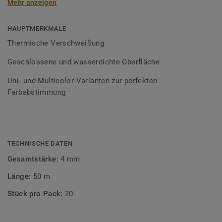
Mehr anzeigen
Schweißschnüre sind erhältlich in den Varianten Uni und
Multicolor und sind farblich auf unser
Bodenbelagssortiment abgestimmt. Durch die Verwendung
HAUPTMERKMALE
von Kontrastfarben lassen sich auch besondere
Thermische Verschweißung
Designeffekte schaffen.
Geschlossene und wasserdichte Oberfläche
Uni- und Multicolor-Varianten zur perfekten
Farbabstimmung
TECHNISCHE DATEN
Gesamtstärke:
4 mm
Länge:
50 m
Stück pro Pack:
20