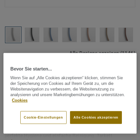
Alle Designs anzeigen (1146)
Bevor Sie starten...
Tarkett Zubehör Komplettsortiment
|
Schweißschnüre
Schweißschnur für PVC-Böden
Wenn Sie auf „Alle Cookies akzeptieren“ klicken, stimmen Sie
der Speicherung von Cookies auf Ihrem Gerät zu, um die
- Unicoloured NATURE
Websitenavigation zu verbessern, die Websitenutzung zu
analysieren und unsere Marketingbemühungen zu unterstützen.
WHITE 0531
Cookies
Schweißschnüre werden zur thermischen Verschweißung
Cookie-Einstellungen
Alle Cookies akzeptieren
zweier PVC-Bahnen verwendet und sorgen für eine
wasserdichte und geschlossene Oberfläche, Grundlage für
perfekte Hygiene und einfache Reinigung. Tarkett