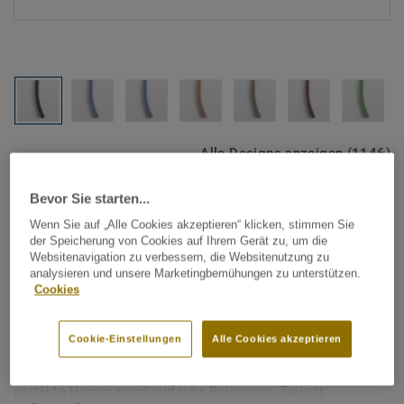
Alle Designs anzeigen (1146)
Bevor Sie starten...
Tarkett Zubehör Komplettsortiment
|
Schweißschnüre
Schweißschnur für PVC-Böden
Wenn Sie auf „Alle Cookies akzeptieren“ klicken, stimmen Sie
der Speicherung von Cookies auf Ihrem Gerät zu, um die
- Unicoloured NIGHT BLUE
Websitenavigation zu verbessern, die Websitenutzung zu
analysieren und unsere Marketingbemühungen zu unterstützen.
0927
Cookies
Schweißschnüre werden zur thermischen Verschweißung
Cookie-Einstellungen
Alle Cookies akzeptieren
zweier PVC-Bahnen verwendet und sorgen für eine
wasserdichte und geschlossene Oberfläche, Grundlage für
perfekte Hygiene und einfache Reinigung. Tarkett