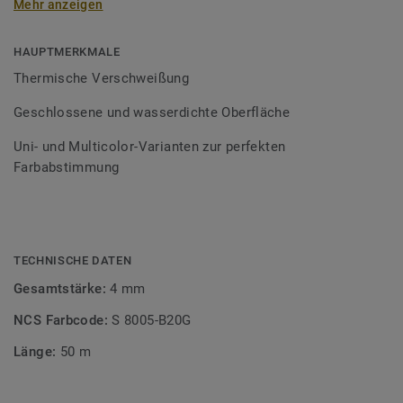
Mehr anzeigen
Schweißschnüre sind erhältlich in den Varianten Uni und
Multicolor und sind farblich auf unser
Bodenbelagssortiment abgestimmt. Durch die Verwendung
HAUPTMERKMALE
von Kontrastfarben lassen sich auch besondere
Thermische Verschweißung
Designeffekte schaffen.
Geschlossene und wasserdichte Oberfläche
Uni- und Multicolor-Varianten zur perfekten
Farbabstimmung
TECHNISCHE DATEN
Gesamtstärke:
4 mm
NCS Farbcode:
S 8005-B20G
Länge:
50 m