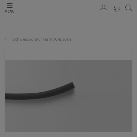
0
MENU
Schweißschnur für PVC-Böden