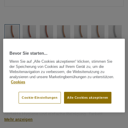
Alle Designs anzeigen (1146)
Bevor Sie starten...
Wenn Sie auf „Alle Cookies akzeptieren“ klicken, stimmen Sie
Tarkett Zubehör Komplettsortiment
|
Schweißschnüre
der Speicherung von Cookies auf Ihrem Gerät zu, um die
Schweißschnur für PVC-Böden
Websitenavigation zu verbessern, die Websitenutzung zu
analysieren und unsere Marketingbemühungen zu unterstützen.
- Unicoloured ORANGE 0139
Cookies
Schweißschnüre werden zur thermischen Verschweißung
Cookie-Einstellungen
Alle Cookies akzeptieren
zweier PVC-Bahnen verwendet und sorgen für eine
wasserdichte und geschlossene Oberfläche, Grundlage für
perfekte Hygiene und einfache Reinigung. Tarkett
Mehr anzeigen
Schweißschnüre sind erhältlich in den Varianten Uni und
Multicolor und sind farblich auf unser