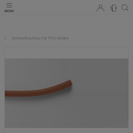
0
MENU
Schweißschnur für PVC-Böden