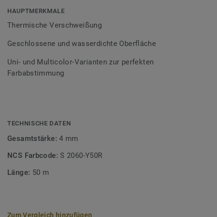
Bodenbelagssortiment abgestimmt. Durch die Verwendung
HAUPTMERKMALE
von Kontrastfarben lassen sich auch besondere
Thermische Verschweißung
Designeffekte schaffen.
Geschlossene und wasserdichte Oberfläche
Uni- und Multicolor-Varianten zur perfekten
Farbabstimmung
TECHNISCHE DATEN
Gesamtstärke:
4 mm
NCS Farbcode:
S 2060-Y50R
Länge:
50 m
Zum Vergleich hinzufügen