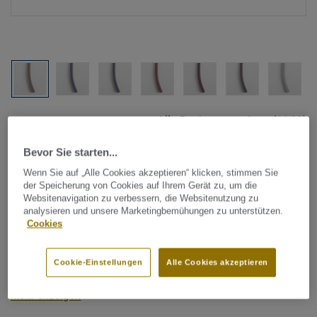
Alle Designs anzeigen (1146)
Bevor Sie starten...
Tarkett Zubehör Komplettsortiment
|
Schweißschnüre
Schweißschnur für PVC-Böden
Wenn Sie auf „Alle Cookies akzeptieren“ klicken, stimmen Sie
der Speicherung von Cookies auf Ihrem Gerät zu, um die
- Unicoloured POWDER 0931
Websitenavigation zu verbessern, die Websitenutzung zu
analysieren und unsere Marketingbemühungen zu unterstützen.
Cookies
Schweißschnüre werden zur thermischen Verschweißung
zweier PVC-Bahnen verwendet und sorgen für eine
Cookie-Einstellungen
Alle Cookies akzeptieren
wasserdichte und geschlossene Oberfläche, Grundlage für
perfekte Hygiene und einfache Reinigung. Tarkett
Mehr anzeigen
Schweißschnüre sind erhältlich in den Varianten Uni und
Multicolor und sind farblich auf unser