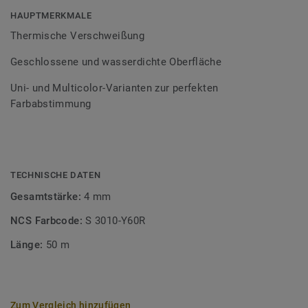
Bodenbelagssortiment abgestimmt. Durch die Verwendung
HAUPTMERKMALE
von Kontrastfarben lassen sich auch besondere
Thermische Verschweißung
Designeffekte schaffen.
Geschlossene und wasserdichte Oberfläche
Uni- und Multicolor-Varianten zur perfekten
Farbabstimmung
TECHNISCHE DATEN
Gesamtstärke:
4 mm
NCS Farbcode:
S 3010-Y60R
Länge:
50 m
Zum Vergleich hinzufügen