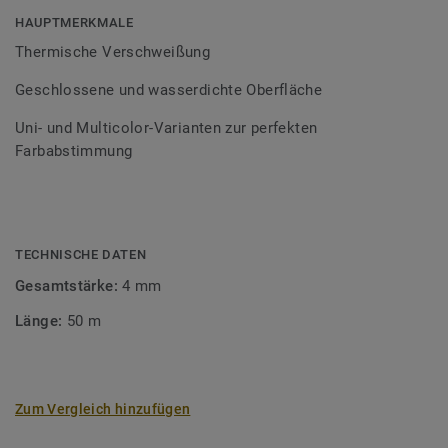
Bodenbelagssortiment abgestimmt. Durch die Verwendung
HAUPTMERKMALE
von Kontrastfarben lassen sich auch besondere
Thermische Verschweißung
Designeffekte schaffen.
Geschlossene und wasserdichte Oberfläche
Uni- und Multicolor-Varianten zur perfekten
Farbabstimmung
TECHNISCHE DATEN
Gesamtstärke:
4 mm
Länge:
50 m
Zum Vergleich hinzufügen