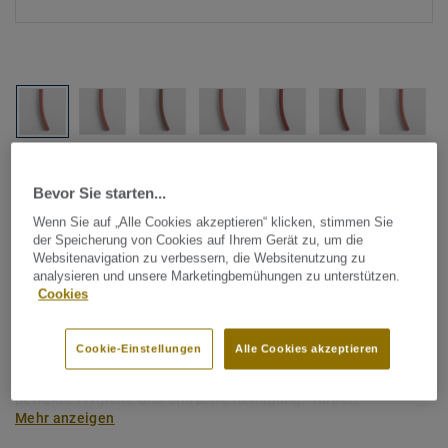
Alle Designs anzeigen (1146)
Bevor Sie starten...
Tarkett Zubehör Komplettsortiment
|
Schweißschnüre
Wenn Sie auf „Alle Cookies akzeptieren“ klicken, stimmen Sie
der Speicherung von Cookies auf Ihrem Gerät zu, um die
Schweißschnur für PVC-Böden
Websitenavigation zu verbessern, die Websitenutzung zu
- Unicoloured RED 0104
analysieren und unsere Marketingbemühungen zu unterstützen.
Cookies
Schweißschnüre werden zur thermischen Verschweißung
Cookie-Einstellungen
Alle Cookies akzeptieren
zweier PVC-Bahnen verwendet und sorgen für eine
wasserdichte und geschlossene Oberfläche, Grundlage für
perfekte Hygiene und einfache Reinigung. Tarkett
Mehr anzeigen
Schweißschnüre sind erhältlich in den Varianten Uni und
Multicolor und sind farblich auf unser