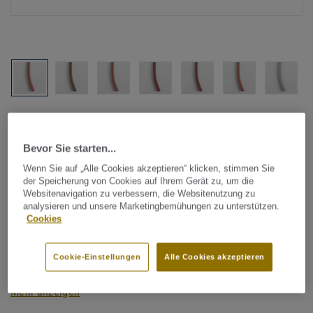
Alle Designs anzeigen (1146)
Bevor Sie starten...
Tarkett Zubehör Komplettsortiment
|
Schweißschnüre
Schweißschnur für PVC-Böden
Wenn Sie auf „Alle Cookies akzeptieren“ klicken, stimmen Sie
der Speicherung von Cookies auf Ihrem Gerät zu, um die
- Unicoloured RED 0376
Websitenavigation zu verbessern, die Websitenutzung zu
analysieren und unsere Marketingbemühungen zu unterstützen.
Cookies
Schweißschnüre werden zur thermischen Verschweißung
zweier PVC-Bahnen verwendet und sorgen für eine
Cookie-Einstellungen
Alle Cookies akzeptieren
wasserdichte und geschlossene Oberfläche, Grundlage für
perfekte Hygiene und einfache Reinigung. Tarkett
Mehr anzeigen
Schweißschnüre sind erhältlich in den Varianten Uni und
Multicolor und sind farblich auf unser