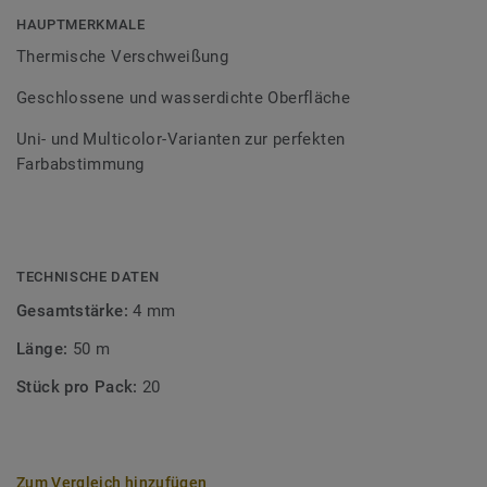
Bodenbelagssortiment abgestimmt. Durch die Verwendung
HAUPTMERKMALE
von Kontrastfarben lassen sich auch besondere
Thermische Verschweißung
Designeffekte schaffen.
Geschlossene und wasserdichte Oberfläche
Uni- und Multicolor-Varianten zur perfekten
Farbabstimmung
TECHNISCHE DATEN
Gesamtstärke:
4 mm
Länge:
50 m
Stück pro Pack:
20
Zum Vergleich hinzufügen