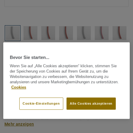
Alle Designs anzeigen (1146)
Bevor Sie starten...
Tarkett Zubehör Komplettsortiment
|
Schweißschnüre
Wenn Sie auf „Alle Cookies akzeptieren“ klicken, stimmen Sie
der Speicherung von Cookies auf Ihrem Gerät zu, um die
Schweißschnur für PVC-Böden
Websitenavigation zu verbessern, die Websitenutzung zu
- Unicoloured RED 0908
analysieren und unsere Marketingbemühungen zu unterstützen.
Cookies
Schweißschnüre werden zur thermischen Verschweißung
Cookie-Einstellungen
Alle Cookies akzeptieren
zweier PVC-Bahnen verwendet und sorgen für eine
wasserdichte und geschlossene Oberfläche, Grundlage für
perfekte Hygiene und einfache Reinigung. Tarkett
Mehr anzeigen
Schweißschnüre sind erhältlich in den Varianten Uni und
Multicolor und sind farblich auf unser