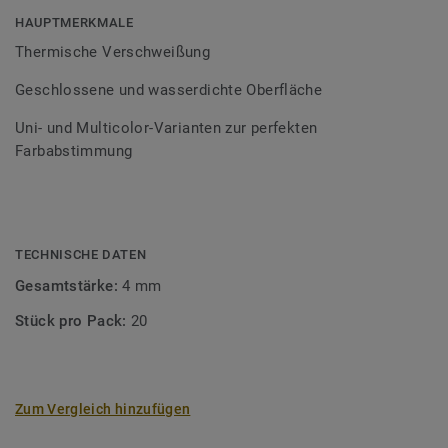
Bodenbelagssortiment abgestimmt. Durch die Verwendung
HAUPTMERKMALE
von Kontrastfarben lassen sich auch besondere
Thermische Verschweißung
Designeffekte schaffen.
Geschlossene und wasserdichte Oberfläche
Uni- und Multicolor-Varianten zur perfekten
Farbabstimmung
TECHNISCHE DATEN
Gesamtstärke:
4 mm
Stück pro Pack:
20
Zum Vergleich hinzufügen