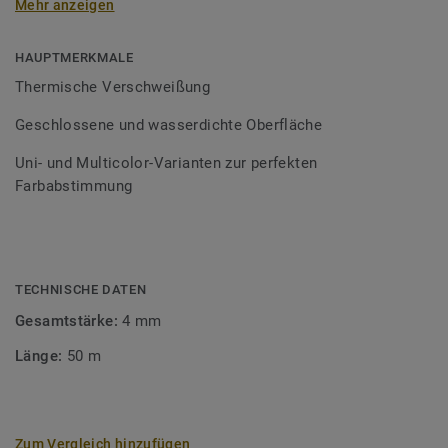
Mehr anzeigen
Schweißschnüre sind erhältlich in den Varianten Uni und
Multicolor und sind farblich auf unser
Bodenbelagssortiment abgestimmt. Durch die Verwendung
HAUPTMERKMALE
von Kontrastfarben lassen sich auch besondere
Thermische Verschweißung
Designeffekte schaffen.
Geschlossene und wasserdichte Oberfläche
Uni- und Multicolor-Varianten zur perfekten
Farbabstimmung
TECHNISCHE DATEN
Gesamtstärke:
4 mm
Länge:
50 m
Zum Vergleich hinzufügen