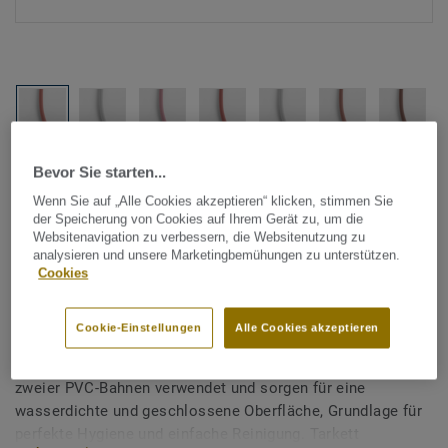
Alle Designs anzeigen (1146)
Bevor Sie starten...
Wenn Sie auf „Alle Cookies akzeptieren“ klicken, stimmen Sie
der Speicherung von Cookies auf Ihrem Gerät zu, um die
Tarkett Zubehör Komplettsortiment
|
Schweißschnüre
Websitenavigation zu verbessern, die Websitenutzung zu
Schweißschnur für PVC-Böden
analysieren und unsere Marketingbemühungen zu unterstützen.
Cookies
- Unicoloured RED BROWN
0042
Cookie-Einstellungen
Alle Cookies akzeptieren
Schweißschnüre werden zur thermischen Verschweißung
zweier PVC-Bahnen verwendet und sorgen für eine
wasserdichte und geschlossene Oberfläche, Grundlage für
perfekte Hygiene und einfache Reinigung. Tarkett