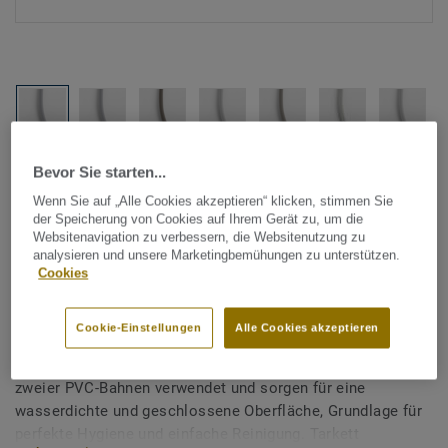
Alle Designs anzeigen (1146)
Bevor Sie starten...
Wenn Sie auf „Alle Cookies akzeptieren“ klicken, stimmen Sie
der Speicherung von Cookies auf Ihrem Gerät zu, um die
Tarkett Zubehör Komplettsortiment
|
Schweißschnüre
Websitenavigation zu verbessern, die Websitenutzung zu
Schweißschnur für PVC-Böden
analysieren und unsere Marketingbemühungen zu unterstützen.
Cookies
- Unicoloured WARM GREY
0155
Cookie-Einstellungen
Alle Cookies akzeptieren
Schweißschnüre werden zur thermischen Verschweißung
zweier PVC-Bahnen verwendet und sorgen für eine
wasserdichte und geschlossene Oberfläche, Grundlage für
perfekte Hygiene und einfache Reinigung. Tarkett