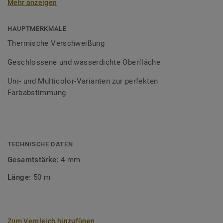
Mehr anzeigen
Schweißschnüre sind erhältlich in den Varianten Uni und
Multicolor und sind farblich auf unser
Bodenbelagssortiment abgestimmt. Durch die Verwendung
HAUPTMERKMALE
von Kontrastfarben lassen sich auch besondere
Thermische Verschweißung
Designeffekte schaffen.
Geschlossene und wasserdichte Oberfläche
Uni- und Multicolor-Varianten zur perfekten
Farbabstimmung
TECHNISCHE DATEN
Gesamtstärke:
4 mm
Länge:
50 m
Zum Vergleich hinzufügen