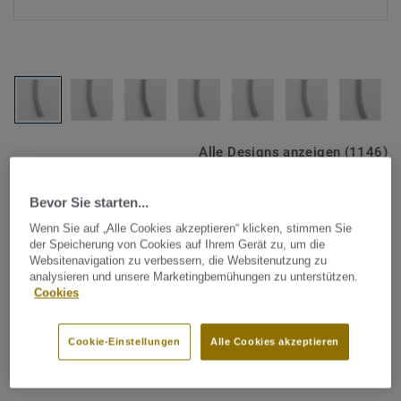
Alle Designs anzeigen (1146)
Tarkett Zubehör Komplettsortiment
|
Schweißschnüre
Bevor Sie starten...
Schweißschnur für PVC-Böden
Wenn Sie auf „Alle Cookies akzeptieren“ klicken, stimmen Sie
der Speicherung von Cookies auf Ihrem Gerät zu, um die
- Unicoloured WHITE 0039
Websitenavigation zu verbessern, die Websitenutzung zu
analysieren und unsere Marketingbemühungen zu unterstützen.
Cookies
Schweißschnüre werden zur thermischen Verschweißung
zweier PVC-Bahnen verwendet und sorgen für eine
wasserdichte und geschlossene Oberfläche, Grundlage für
Cookie-Einstellungen
Alle Cookies akzeptieren
perfekte Hygiene und einfache Reinigung. Tarkett
Mehr anzeigen
Schweißschnüre sind erhältlich in den Varianten Uni und
Multicolor und sind farblich auf unser