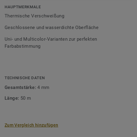
Bodenbelagssortiment abgestimmt. Durch die Verwendung
HAUPTMERKMALE
von Kontrastfarben lassen sich auch besondere
Thermische Verschweißung
Designeffekte schaffen.
Geschlossene und wasserdichte Oberfläche
Uni- und Multicolor-Varianten zur perfekten
Farbabstimmung
TECHNISCHE DATEN
Gesamtstärke:
4 mm
Länge:
50 m
Zum Vergleich hinzufügen