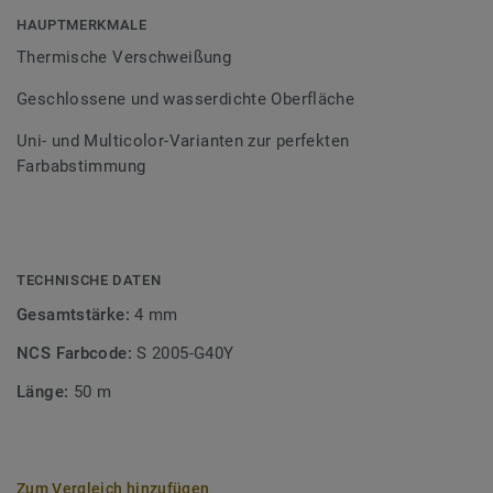
Bodenbelagssortiment abgestimmt. Durch die Verwendung
HAUPTMERKMALE
von Kontrastfarben lassen sich auch besondere
Thermische Verschweißung
Designeffekte schaffen.
Geschlossene und wasserdichte Oberfläche
Uni- und Multicolor-Varianten zur perfekten
Farbabstimmung
TECHNISCHE DATEN
Gesamtstärke:
4 mm
NCS Farbcode:
S 2005-G40Y
Länge:
50 m
Zum Vergleich hinzufügen