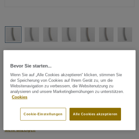
Alle Designs anzeigen (1146)
Bevor Sie starten...
Tarkett Zubehör Komplettsortiment
|
Schweißschnüre
Schweißschnur für PVC-Böden
Wenn Sie auf „Alle Cookies akzeptieren“ klicken, stimmen Sie
der Speicherung von Cookies auf Ihrem Gerät zu, um die
- Unicoloured WHITE 0241
Websitenavigation zu verbessern, die Websitenutzung zu
analysieren und unsere Marketingbemühungen zu unterstützen.
Cookies
Schweißschnüre werden zur thermischen Verschweißung
zweier PVC-Bahnen verwendet und sorgen für eine
Cookie-Einstellungen
Alle Cookies akzeptieren
wasserdichte und geschlossene Oberfläche, Grundlage für
perfekte Hygiene und einfache Reinigung. Tarkett
Mehr anzeigen
Schweißschnüre sind erhältlich in den Varianten Uni und
Multicolor und sind farblich auf unser