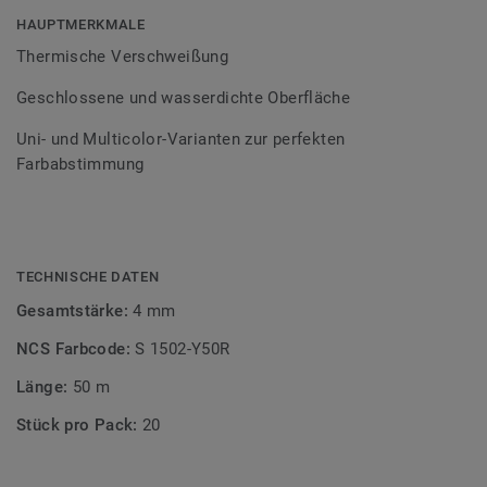
Bodenbelagssortiment abgestimmt. Durch die Verwendung
HAUPTMERKMALE
von Kontrastfarben lassen sich auch besondere
Thermische Verschweißung
Designeffekte schaffen.
Geschlossene und wasserdichte Oberfläche
Uni- und Multicolor-Varianten zur perfekten
Farbabstimmung
TECHNISCHE DATEN
Gesamtstärke:
4 mm
NCS Farbcode:
S 1502-Y50R
Länge:
50 m
Stück pro Pack:
20