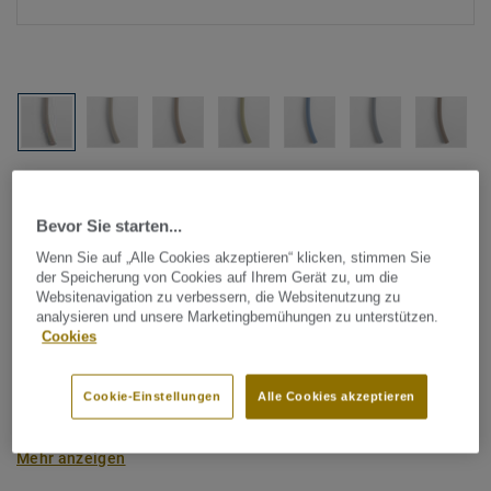
Alle Designs anzeigen (1146)
Bevor Sie starten...
Tarkett Zubehör Komplettsortiment
|
Schweißschnüre
Wenn Sie auf „Alle Cookies akzeptieren“ klicken, stimmen Sie
Schweißschnur für PVC-Böden
der Speicherung von Cookies auf Ihrem Gerät zu, um die
Websitenavigation zu verbessern, die Websitenutzung zu
- Unicoloured WHITE 0838
analysieren und unsere Marketingbemühungen zu unterstützen.
Cookies
Schweißschnüre werden zur thermischen Verschweißung
zweier PVC-Bahnen verwendet und sorgen für eine
Cookie-Einstellungen
Alle Cookies akzeptieren
wasserdichte und geschlossene Oberfläche, Grundlage für
perfekte Hygiene und einfache Reinigung. Tarkett
Mehr anzeigen
Schweißschnüre sind erhältlich in den Varianten Uni und
Multicolor und sind farblich auf unser