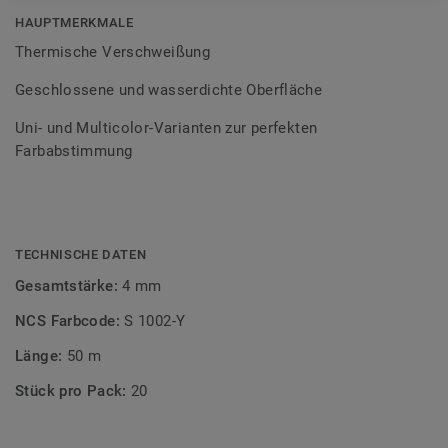
Bodenbelagssortiment abgestimmt. Durch die Verwendung
HAUPTMERKMALE
von Kontrastfarben lassen sich auch besondere
Thermische Verschweißung
Designeffekte schaffen.
Geschlossene und wasserdichte Oberfläche
Uni- und Multicolor-Varianten zur perfekten
Farbabstimmung
TECHNISCHE DATEN
Gesamtstärke:
4 mm
NCS Farbcode:
S 1002-Y
Länge:
50 m
Stück pro Pack:
20