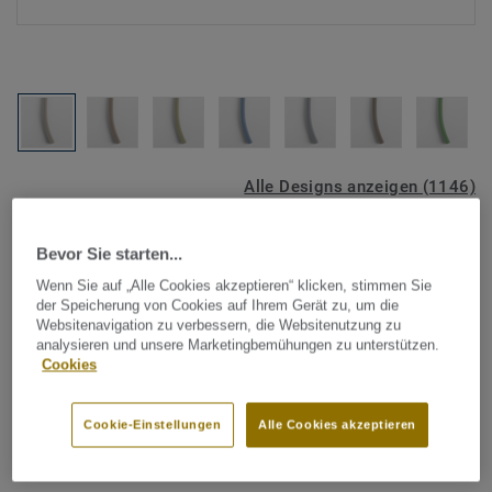
Alle Designs anzeigen (1146)
Tarkett Zubehör Komplettsortiment
|
Schweißschnüre
Bevor Sie starten...
Schweißschnur für PVC-Böden
Wenn Sie auf „Alle Cookies akzeptieren“ klicken, stimmen Sie
- Unicoloured WHITE 0862
der Speicherung von Cookies auf Ihrem Gerät zu, um die
Websitenavigation zu verbessern, die Websitenutzung zu
analysieren und unsere Marketingbemühungen zu unterstützen.
Schweißschnüre werden zur thermischen Verschweißung
Cookies
zweier PVC-Bahnen verwendet und sorgen für eine
wasserdichte und geschlossene Oberfläche, Grundlage für
Cookie-Einstellungen
Alle Cookies akzeptieren
perfekte Hygiene und einfache Reinigung. Tarkett
Mehr anzeigen
Schweißschnüre sind erhältlich in den Varianten Uni und
Multicolor und sind farblich auf unser