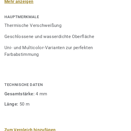
Mehr anzeigen
Schweißschnüre sind erhältlich in den Varianten Uni und
Multicolor und sind farblich auf unser
Bodenbelagssortiment abgestimmt. Durch die Verwendung
HAUPTMERKMALE
von Kontrastfarben lassen sich auch besondere
Thermische Verschweißung
Designeffekte schaffen.
Geschlossene und wasserdichte Oberfläche
Uni- und Multicolor-Varianten zur perfekten
Farbabstimmung
TECHNISCHE DATEN
Gesamtstärke:
4 mm
Länge:
50 m
Zum Vergleich hinzufügen