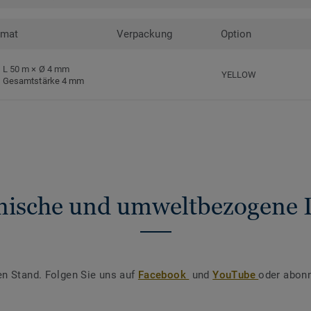
rmat
Verpackung
Option
L 50 m × Ø 4 mm
YELLOW
Gesamtstärke 4 mm
nische und umweltbezogene 
en Stand. Folgen Sie uns auf
Facebook
und
YouTube
oder abonn