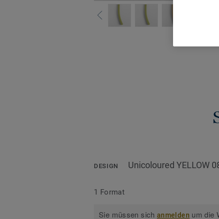
Alle De
Unicoloured YELLOW 0
DESIGN
1 Format
Sie müssen sich
um die W
anmelden