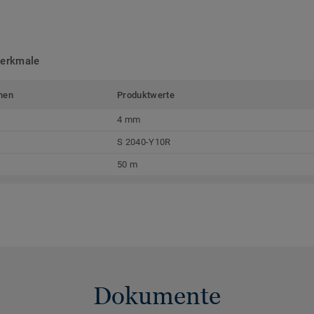
merkmale
men
Produktwerte
4 mm
S 2040-Y10R
50 m
Dokumente