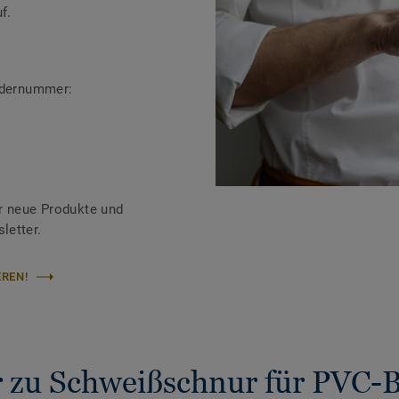
f.
ändernummer:
r neue Produkte und
letter.
REN!
 zu Schweißschnur für PVC-