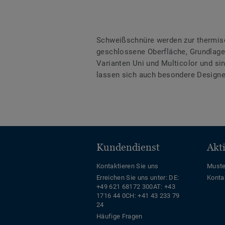
Schweißschnüre werden zur thermis
geschlossene Oberfläche, Grundlage 
Varianten Uni und Multicolor und s
lassen sich auch besondere Designe
Kundendienst
Akt
Kontaktieren Sie uns
Muste
Erreichen Sie uns unter:
DE:
Konta
+49 621 68172 300
AT: +43
1716 44 0
CH: +41 43 233 79
24
Häufige Fragen