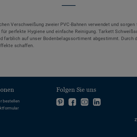
chen Verschweißung zweier PVC-Bahnen verwendet und sorgen f
für perfekte Hygiene und einfache Reinigung. Tarkett Schweißsc
ind farblich auf unser Bodenbelagssortiment abgestimmt. Durch
ffekte schaffen.
ionen
Folgen Sie uns
Folgen
Folgen
Folge
Folgen
r bestellen
ktformular
Sie
Sie
uns
Sie
uns
uns
auf
uns
Z
auf
auf
YouTube
auf
Pinterest
Facebook
LinkedIn