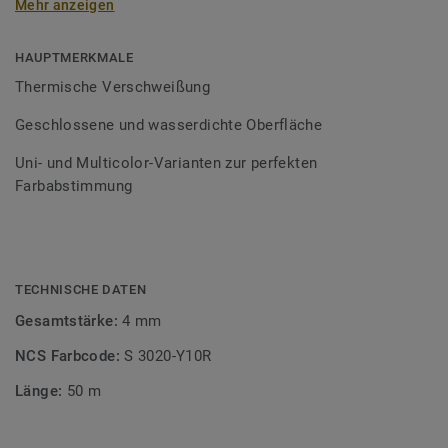
Mehr anzeigen
Schweißschnüre sind erhältlich in den Varianten Uni und
Multicolor und sind farblich auf unser
Bodenbelagssortiment abgestimmt. Durch die Verwendung
HAUPTMERKMALE
von Kontrastfarben lassen sich auch besondere
Thermische Verschweißung
Designeffekte schaffen.
Geschlossene und wasserdichte Oberfläche
Uni- und Multicolor-Varianten zur perfekten
Farbabstimmung
TECHNISCHE DATEN
Gesamtstärke:
4 mm
NCS Farbcode:
S 3020-Y10R
Länge:
50 m