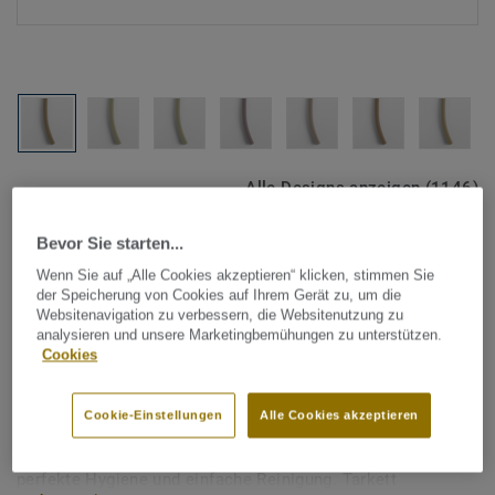
Alle Designs anzeigen (1146)
Bevor Sie starten...
Tarkett Zubehör Komplettsortiment
|
Schweißschnüre
Schweißschnur für PVC-Böden
Wenn Sie auf „Alle Cookies akzeptieren“ klicken, stimmen Sie
der Speicherung von Cookies auf Ihrem Gerät zu, um die
- Unicoloured YELLOW BEIGE
Websitenavigation zu verbessern, die Websitenutzung zu
analysieren und unsere Marketingbemühungen zu unterstützen.
0426
Cookies
Schweißschnüre werden zur thermischen Verschweißung
Cookie-Einstellungen
Alle Cookies akzeptieren
zweier PVC-Bahnen verwendet und sorgen für eine
wasserdichte und geschlossene Oberfläche, Grundlage für
perfekte Hygiene und einfache Reinigung. Tarkett