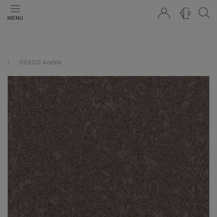
0
MENU
DESSO Arable