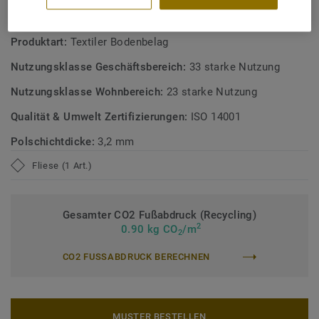
Rücken ausgestattet und Teil unserer
TECHNISCHE DATEN
Produktart:
Textiler Bodenbelag
Nutzungsklasse Geschäftsbereich:
33 starke Nutzung
Nutzungsklasse Wohnbereich:
23 starke Nutzung
Qualität & Umwelt Zertifizierungen:
ISO 14001
Polschichtdicke:
3,2 mm
Fliese (1 Art.)
Gesamter CO2 Fußabdruck (Recycling)
2
0.90 kg CO
/m
2
CO2 FUSSABDRUCK BERECHNEN
MUSTER BESTELLEN