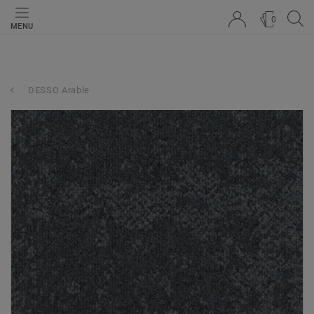
0
MENU
DESSO Arable