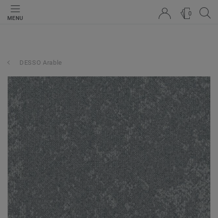
0
MENU
DESSO Arable