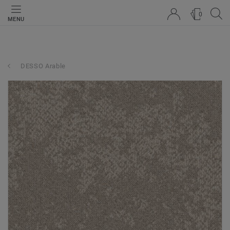
0
MENU
DESSO Arable