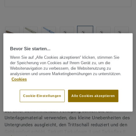
Bevor Sie starten...
Alle Designs anzeigen (7)
Wenn Sie auf „Alle Cookies akzeptieren“ klicken, stimmen Sie
der Speicherung von Cookies auf Ihrem Gerät zu, um die
Tarkett Zubehör Komplettsortiment
|
Unterlagsmaterial
Websitenavigation zu verbessern, die Websitenutzung zu
Unterlagsmaterial Holzböden -
analysieren und unsere Marketingbemühungen zu unterstützen.
Cookies
Tarkett Tarkoflex II, 2mm 70
m2
Cookie-Einstellungen
Alle Cookies akzeptieren
Bei einer schwimmenden Verlegung sollten Sie ein
Unterlagsmaterial verwenden, das kleine Unebenheiten des
Untergrundes ausgleicht, den Trittschall reduziert und den
Gehkomfort erhöht. Tarkett Tarkofoam II und Tarkoflex II