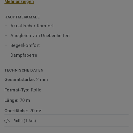
Mehr anzeigen
erfüllen alle diese Kriterien.
Beachten Sie die Dampfsperre! Eine Dampfsperre ist eine
HAUPTMERKMALE
Polyethylenfolie, die aufsteigende Feuchtigkeit vom
Akustischer Komfort
Unterboden zum Holzboden verhindert. Sie wird über den
Ausgleich von Unebenheiten
gesamten Untergrund aufgetragen und sollte mit einer
Überlappung von mindestens 200 mm verlegt werden. Das
Begehkomfort
Unterlagsmaterial Tarkoflex II wirkt auch als Dampfsperre.
Dampfsperre
TECHNISCHE DATEN
Gesamtstärke:
2 mm
Format-Typ:
Rolle
Länge:
70 m
Oberfläche:
70 m²
Rolle (1 Art.)