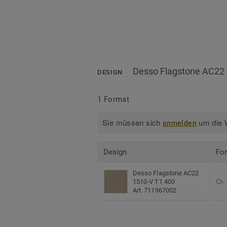
Desso Flagstone AC22 
DESIGN
1 Format
Sie müssen sich
um die W
anmelden
Design
Fo
Desso Flagstone AC22
1510-V T1 400
Art. 711967002