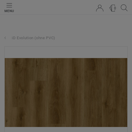
0
MENU
iD Evolution (ohne PVC)