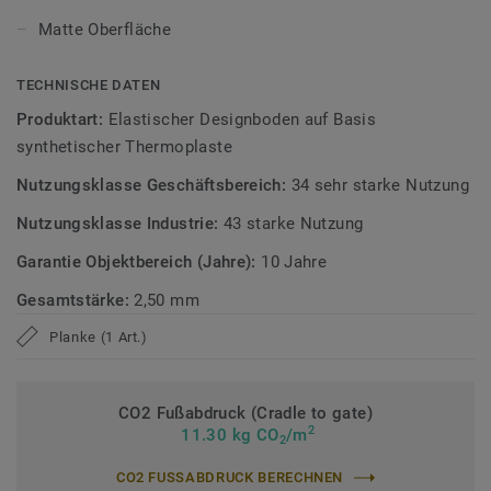
iD Evolution ist in 10 authentischen Holz- und
Matte Oberfläche
Betondekoren im Planken- und Fliesenformat erhältlich,
deren matte Oberfläche für eine authentische und
TECHNISCHE DATEN
natürliche Optik sorgt.
Produktart:
Elastischer Designboden auf Basis
Erfahren Sie mehr über Tarkett Designböden.
synthetischer Thermoplaste
Nutzungsklasse Geschäftsbereich:
34 sehr starke Nutzung
Nutzungsklasse Industrie:
43 starke Nutzung
Garantie Objektbereich (Jahre):
10 Jahre
Gesamtstärke:
2,50 mm
Planke (1 Art.)
CO2 Fußabdruck (Cradle to gate)
2
11.30 kg CO
/m
2
CO2 FUSSABDRUCK BERECHNEN