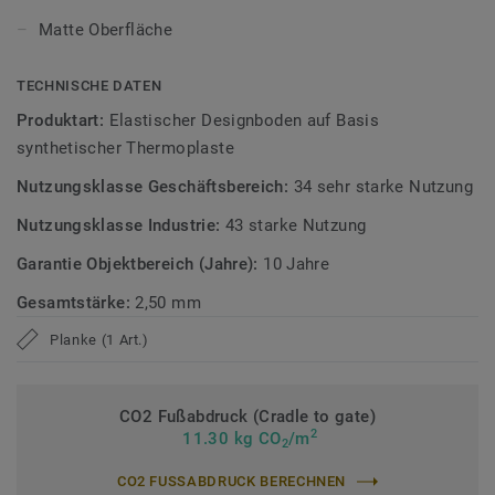
iD Evolution ist in 10 authentischen Holz- und
Matte Oberfläche
Betondekoren im Planken- und Fliesenformat erhältlich,
deren matte Oberfläche für eine authentische und
TECHNISCHE DATEN
natürliche Optik sorgt.
Produktart:
Elastischer Designboden auf Basis
Erfahren Sie mehr über Tarkett Designböden.
synthetischer Thermoplaste
Nutzungsklasse Geschäftsbereich:
34 sehr starke Nutzung
Nutzungsklasse Industrie:
43 starke Nutzung
Garantie Objektbereich (Jahre):
10 Jahre
Gesamtstärke:
2,50 mm
Planke (1 Art.)
CO2 Fußabdruck (Cradle to gate)
2
11.30 kg CO
/m
2
CO2 FUSSABDRUCK BERECHNEN