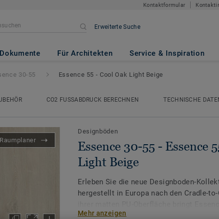
Kontaktformular
Kontakti
Erweiterte Suche
Essence 55 - Cool Oak Light Beig
Dokumente
Für Architekten
Service & Inspiration
sence 30-55
Essence 55 - Cool Oak Light Beige
UBEHÖR
CO2 FUSSABDRUCK BERECHNEN
TECHNISCHE DATE
Designböden
Raumplaner
Essence 30-55 - Essence 5
Light Beige
Erleben Sie die neue Designboden-Kolle
hergestellt in Europa nach den Cradle-to-
ihrer matten PU-Oberfläche bringt Essenc
Mehr anzeigen
Charme in jeden Raum – sei es bei Ihne