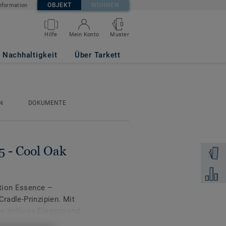
OBJEKT
WOHNEN
nformation
0
Muster
Hilfe
Mein Konto
e
Nachhaltigkeit
Über Tarkett
N
DOKUMENTE
5 - Cool Oak
Muster 
Zum Ver
ktion Essence –
Cradle-Prinzipien. Mit
e zeitlose Eleganz und
n Zuhause oder im