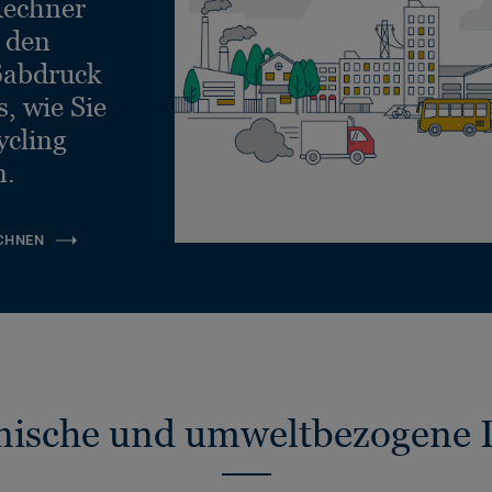
echner
e den
ßabdruck
, wie Sie
ycling
n.
CHNEN
nische und umweltbezogene 