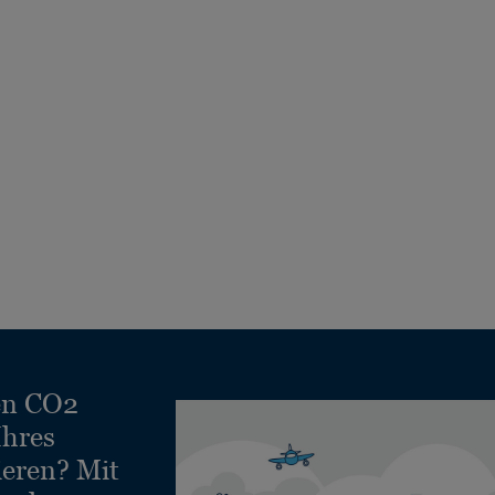
en CO2
Ihres
ieren? Mit