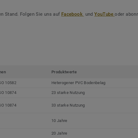
en Stand. Folgen Sie uns auf
Facebook
und
YouTube
oder abonn
men
Produktwerte
SO 10582
Heterogener PVC Bodenbelag
SO 10874
23 starke Nutzung
SO 10874
33 starke Nutzung
10 Jahre
20 Jahre