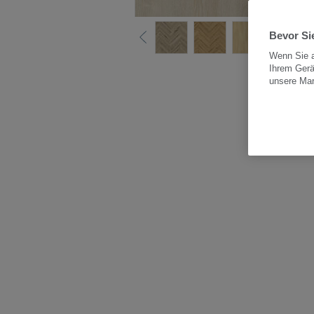
Bevor Sie
Wenn Sie a
Ihrem Gerä
Alle
unsere Ma