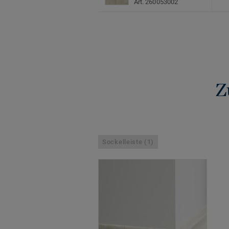
Art. 260053002
Z
Sockelleiste (1)