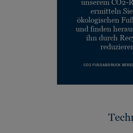
unserem CO2-R
ermitteln Si
ökologischen Fu
und finden heraus
ihn durch Rec
reduziere
CO2 FUSSABDRUCK BERE
Tech