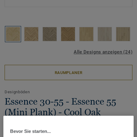
Alle Designs anzeigen (24)
RAUMPLANER
Designböden
Essence 30-55 - Essence 55
(Mini Plank) - Cool Oak
Classical
Bevor Sie starten...
Erleben Sie die neue Designboden-Kollektion Essence –