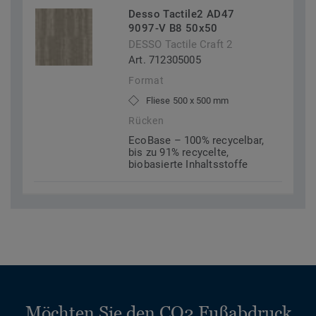
Desso Tactile2 AD47
9097-V B8 50x50
DESSO Tactile Craft 2
Art. 712305005
Format
Fliese 500 x 500 mm
Rücken
EcoBase – 100% recycelbar,
bis zu 91% recycelte,
biobasierte Inhaltsstoffe
Möchten Sie den CO2 Fußabdruck