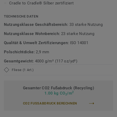
Cradle to Cradle® Silber zertifiziert
Diese Kollektion ist Teil unserer Circular Selection,
unseren nachhaltigen und kreislauffähigen
TECHNISCHE DATEN
Bodenbelagskollektionen.Recyclingfähig auch nach dem
Nutzungsklasse Geschäftsbereich:
33 starke Nutzung
Gebrauch.
Nutzungsklasse Wohnbereich:
23 starke Nutzung
Mehr über DESSO Teppichfliesen erfahren:
DESSO
Qualität & Umwelt Zertifizierungen:
ISO 14001
Teppichfliesen
Polschichtdicke:
2,9 mm
Gesamtgewicht:
4000 g/m² (117 oz/yd²)
Fliese (1 Art.)
Gesamter CO2 Fußabdruck (Recycling)
2
1.00 kg CO
/m
2
CO2 FUSSABDRUCK BERECHNEN