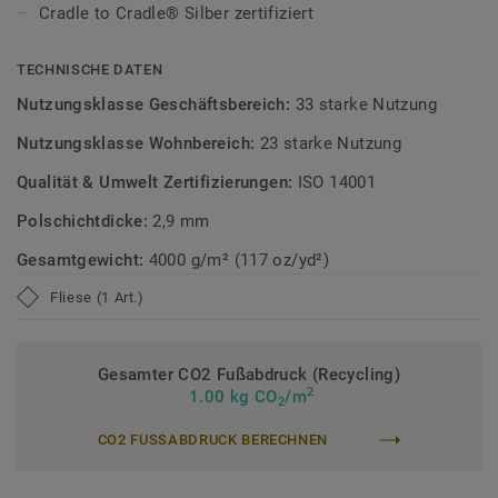
Cradle to Cradle® Silber zertifiziert
Diese Kollektion ist Teil unserer Circular Selection,
unseren nachhaltigen und kreislauffähigen
TECHNISCHE DATEN
Bodenbelagskollektionen.Recyclingfähig auch nach dem
Nutzungsklasse Geschäftsbereich:
33 starke Nutzung
Gebrauch.
Nutzungsklasse Wohnbereich:
23 starke Nutzung
Mehr über DESSO Teppichfliesen erfahren:
DESSO
Qualität & Umwelt Zertifizierungen:
ISO 14001
Teppichfliesen
Polschichtdicke:
2,9 mm
Gesamtgewicht:
4000 g/m² (117 oz/yd²)
Fliese (1 Art.)
Gesamter CO2 Fußabdruck (Recycling)
2
1.00 kg CO
/m
2
CO2 FUSSABDRUCK BERECHNEN