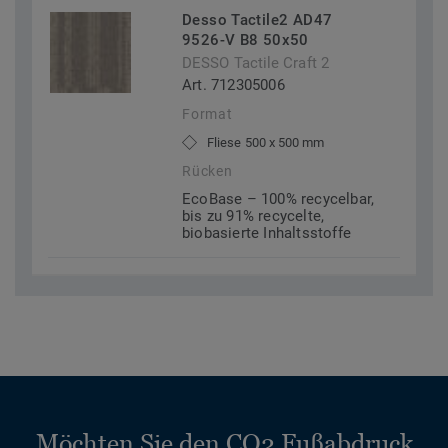
Desso Tactile2 AD47
9526-V B8 50x50
DESSO Tactile Craft 2
Art. 712305006
Format
Fliese 500 x 500 mm
Rücken
EcoBase – 100% recycelbar,
bis zu 91% recycelte,
biobasierte Inhaltsstoffe
Möchten Sie den CO2 Fußabdruck