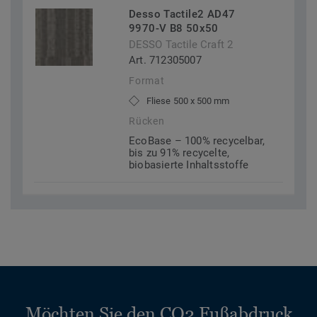
Desso Tactile2 AD47
9970-V B8 50x50
DESSO Tactile Craft 2
Art. 712305007
Format
Fliese 500 x 500 mm
Rücken
EcoBase – 100% recycelbar,
bis zu 91% recycelte,
biobasierte Inhaltsstoffe
Möchten Sie den CO2 Fußabdruck