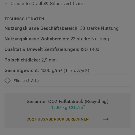
Cradle to Cradle® Silber zertifiziert
Diese Kollektion ist Teil unserer Circular Selection,
unseren nachhaltigen und kreislauffähigen
TECHNISCHE DATEN
Bodenbelagskollektionen.Recyclingfähig auch nach dem
Nutzungsklasse Geschäftsbereich:
33 starke Nutzung
Gebrauch.
Nutzungsklasse Wohnbereich:
23 starke Nutzung
Mehr über DESSO Teppichfliesen erfahren:
DESSO
Qualität & Umwelt Zertifizierungen:
ISO 14001
Teppichfliesen
Polschichtdicke:
2,9 mm
Gesamtgewicht:
4000 g/m² (117 oz/yd²)
Fliese (1 Art.)
Gesamter CO2 Fußabdruck (Recycling)
2
1.00 kg CO
/m
2
CO2 FUSSABDRUCK BERECHNEN